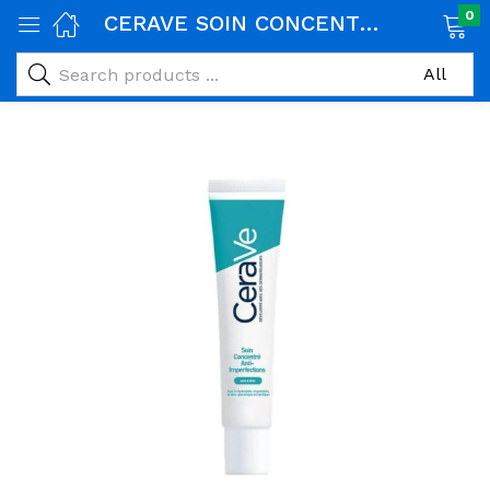
0
CERAVE SOIN CONCENTRE ANTI IMPERFECTIONS 40ML
age)
veux)
ps)
é et maman)
pléments alimentaires)
iène)
ires)
& naturel)
riel médical)