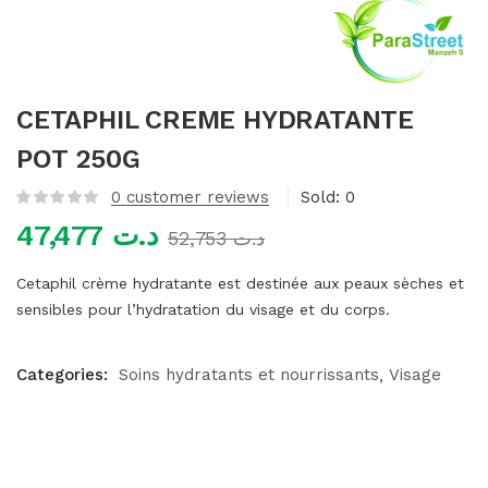
mme)
CETAPHIL CREME HYDRATANTE
POT 250G
0
customer reviews
Sold:
0
47,477
د.ت
52,753
د.ت
Cetaphil crème hydratante est destinée aux peaux sèches et
sensibles pour l’hydratation du visage et du corps.
Categories:
Soins hydratants et nourrissants
Visage