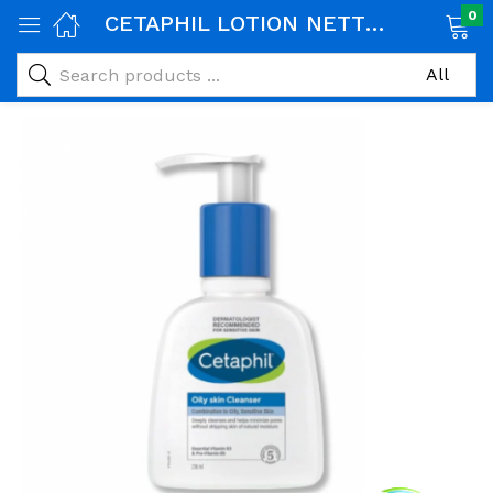
0
CETAPHIL LOTION NETTOYANT PEAU GRASSE 236 ML
age)
veux)
ps)
é et maman)
pléments alimentaires)
iène)
ires)
& naturel)
riel médical)