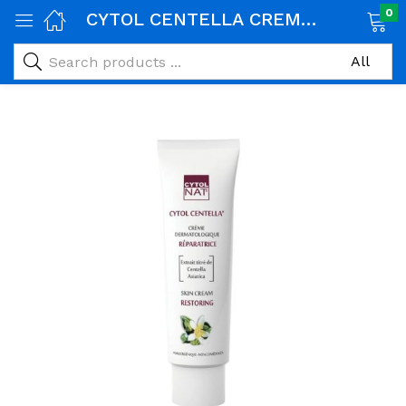
0
CYTOL CENTELLA CREME DERMATOLOGIQUE REPARATRICE 50ML
age)
veux)
ps)
é et maman)
pléments alimentaires)
iène)
ires)
& naturel)
riel médical)