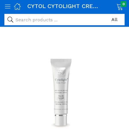
0
CYTOL CYTOLIGHT CREME 30ML
age)
veux)
ps)
é et maman)
pléments alimentaires)
iène)
ires)
& naturel)
riel médical)