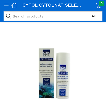
0
CYTOL CYTOLNAT SELENIUM CREME ANTI AGE 50ML
age)
veux)
ps)
é et maman)
pléments alimentaires)
iène)
ires)
& naturel)
riel médical)