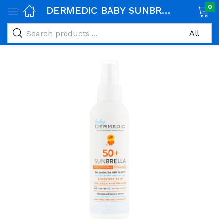
0
DERMEDIC BABY SUNBRELLA SPRAY SPF 50+ 150ML
age)
veux)
ps)
é et maman)
pléments alimentaires)
iène)
ires)
& naturel)
riel médical)