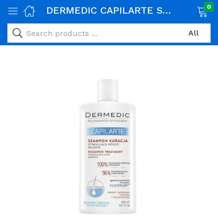
0
DERMEDIC CAPILARTE SHAMPOOING ANTI CHUTE ET REPOUSSE 300 ML
age)
veux)
ps)
é et maman)
pléments alimentaires)
iène)
ires)
& naturel)
riel médical)