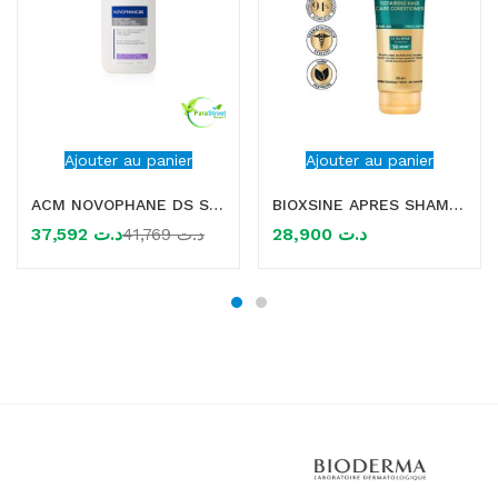
Ajouter au panier
Ajouter au panier
ACM NOVOPHANE DS SHAMPOOING ANTIPELLICULAIRE 125ML
BIOXSINE APRES SHAMPOOING A LA KERATINE ET A L’ARGAN 250ML
37,592
د.ت
28,900
د.ت
41,769
د.ت