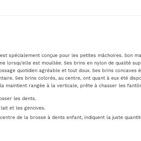
est spécialement conçue pour les petites mâchoires. Son m
 lorsqu’elle est mouillée. Ses brins en nylon de qualité su
brossage quotidien agréable et tout doux. Ses brins concave
taire. Ses brins colorés, au centre, ont quant à eux été disp
 la maintient rangée à la verticale, prête à chasser les fant
osser les dents.
it et les gencives.
ntre de la brosse à dents enfant, indiquent la juste quantité 