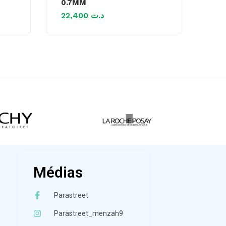
0.7MM
22,400
د.ت
Médias
Parastreet
Parastreet_menzah9