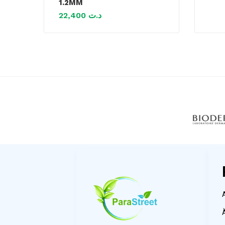
1.2MM
22,400
د.ت