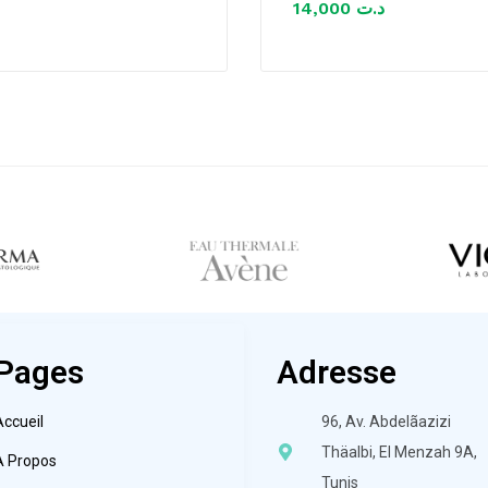
14,000
د.ت
Pages
Adresse
Accueil
96, Av. Abdelãazizi
Thäalbi, El Menzah 9A,
À Propos
Tunis