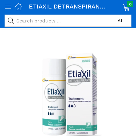
0
ETIAXIL DETRANSPIRANT LOTION PIEDS PEAUX SENSIBLES 100ML
age)
veux)
ps)
é et maman)
pléments alimentaires)
iène)
ires)
& naturel)
riel médical)