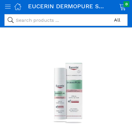
0
EUCERIN DERMOPURE SERUM TRIPLE ACTION 40ML
age)
veux)
ps)
é et maman)
pléments alimentaires)
iène)
ires)
& naturel)
riel médical)