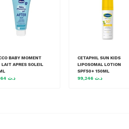
CCO BABY MOMENT
CETAPHIL SUN KIDS
 LAIT APRES SOLEIL
LIPOSOMAL LOTION
ML
SPF50+ 150ML
41,464
د.ت
99,246
د.ت