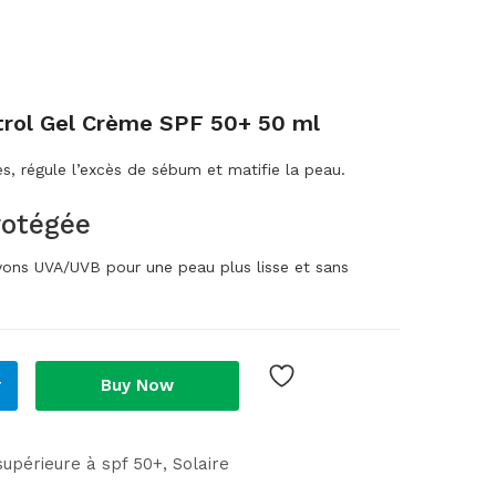
ntrol Gel Crème SPF 50+ 50 ml
s, régule l’excès de sébum et matifie la peau.
rotégée
ayons UVA/UVB pour une peau plus lisse et sans
r
Buy Now
supérieure à spf 50+
Solaire