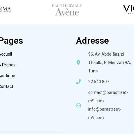
Pages
Adresse
Accueil
96, Av. Abdelãazizi
Thäalbi, El Menzah 9A,
À Propos
Tunis
Boutique
22 540 807
Contact
contact@parastreet-
m9.com
info@parastreet-
m9.com