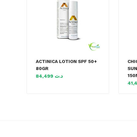
ACTINICA LOTION SPF 50+
CHI
80GR
SUN
150
84,499
د.ت