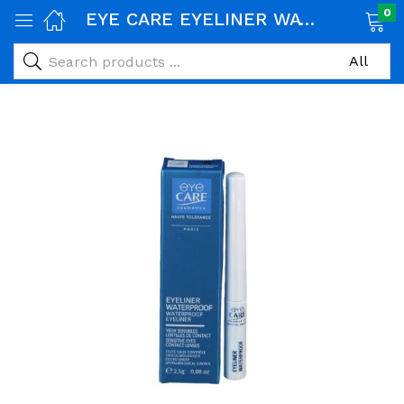
0
EYE CARE EYELINER WATERPROOF COULEUR : 331 NOIR 2,5g
age)
veux)
ps)
é et maman)
pléments alimentaires)
iène)
ires)
& naturel)
riel médical)