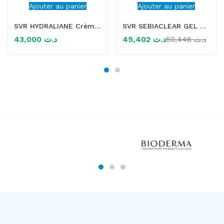
Ajouter au panier
Ajouter au panier
SVR HYDRALIANE Crème Tous Types de Peaux Sensibles 50ml
SVR SEBIACLEAR GEL MOUSSANT RECHARGE 400ML
43,000
د.ت
45,402
د.ت
50,446
د.ت