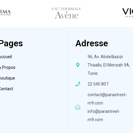
Pages
Adresse
Accueil
96, Av. Abdelãazizi
Thäalbi, El Menzah 9A,
À Propos
Tunis
Boutique
22 540 807
Contact
contact@parastreet-
m9.com
info@parastreet-
m9.com