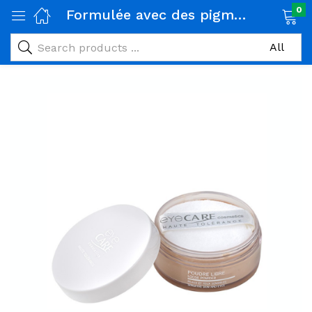
0
Formulée avec des pigments et du talc ultra micronisés, cette poudre haute tolérance matifie et fixe le maquillage avec naturel, tout en douceur COULEUR
age)
veux)
ps)
é et maman)
pléments alimentaires)
iène)
ires)
& naturel)
riel médical)