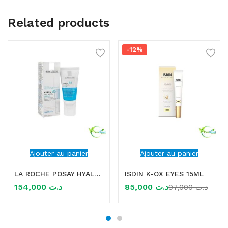
Related products
-12%
Ajouter au panier
Ajouter au panier
LA ROCHE POSAY HYALU B5 SPF30 AQUAGEL 50ML
ISDIN K-OX EYES 15ML
154,000
د.ت
85,000
د.ت
97,000
د.ت