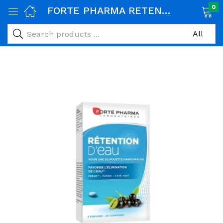
0
FORTE PHARMA RETENTION D’EAU 28 COMPRIMES
age)
veux)
ps)
é et maman)
pléments alimentaires)
iène)
ires)
& naturel)
riel médical)