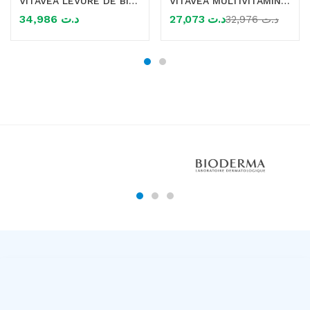
VITAVEA LEVURE DE BIERE+SELENIUM+ZINC 60 COMPRIMES
VITAVEA MULTIVITAMINES 12 VITAMINES+7 OLIGO ELEMENTS EFFERVESCENT 24 COMPRIMES
34,986
د.ت
27,073
د.ت
32,976
د.ت