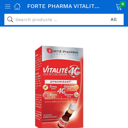
0
FORTE PHARMA VITALITE 4G DYNAMISANT 10 SHOTS
age)
veux)
ps)
é et maman)
pléments alimentaires)
iène)
ires)
& naturel)
riel médical)