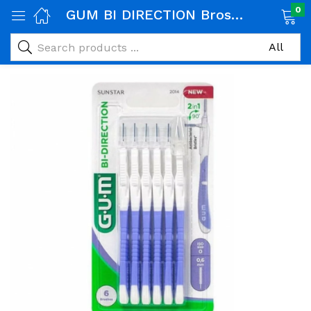
0
GUM BI DIRECTION Brossette interdentaire 0.6MM
age)
veux)
ps)
é et maman)
pléments alimentaires)
iène)
ires)
& naturel)
riel médical)