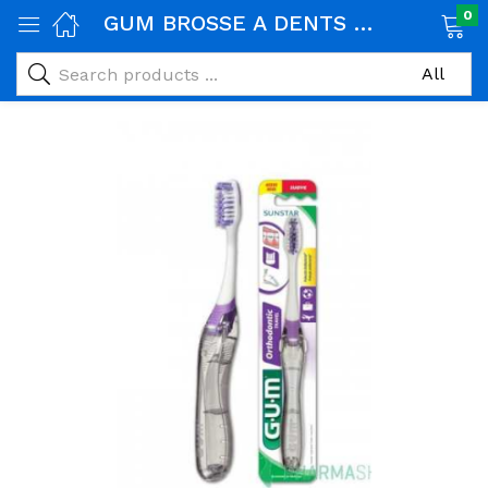
0
GUM BROSSE A DENTS ORTHO (125)
age)
veux)
ps)
é et maman)
pléments alimentaires)
iène)
ires)
& naturel)
riel médical)