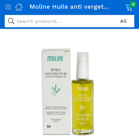
0
Moline Huile anti vergetures
age)
veux)
ps)
é et maman)
pléments alimentaires)
iène)
ires)
& naturel)
riel médical)