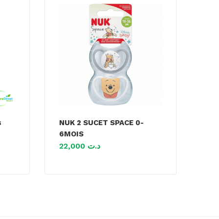
s
NUK 2 SUCET SPACE 0-
6MOIS
22,000
د.ت