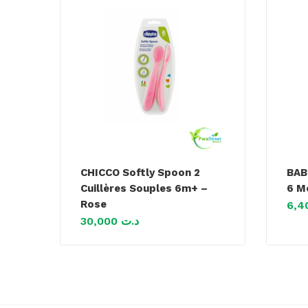
CHICCO Softly Spoon 2
BAB
Cuillères Souples 6m+ –
6 M
Rose
30,000
د.ت