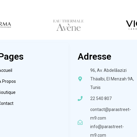
Pages
Adresse
Accueil
96, Av. Abdelãazizi
Thäalbi, El Menzah 9A,
À Propos
Tunis
Boutique
22 540 807
Contact
contact@parastreet-
m9.com
info@parastreet-
m9.com