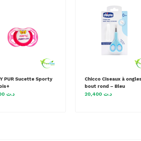
Y PUR Sucette Sporty
Chicco Ciseaux à ongle
ois+
bout rond – Bleu
6,400
د.ت
20,400
د.ت