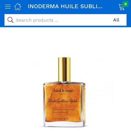
0
INODERMA HUILE SUBLIME GOLD 100 ML
age)
veux)
ps)
é et maman)
pléments alimentaires)
iène)
ires)
& naturel)
riel médical)