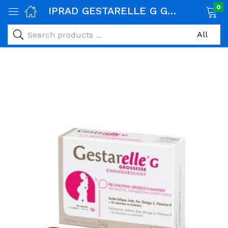
0
IPRAD GESTARELLE G GROSSESSE, 30 CAPSULES
age)
veux)
ps)
é et maman)
pléments alimentaires)
iène)
ires)
& naturel)
riel médical)