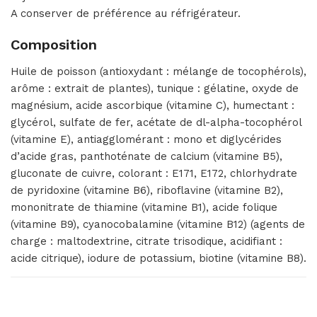
A conserver de préférence au réfrigérateur.
Composition
Huile de poisson (antioxydant : mélange de tocophérols),
arôme : extrait de plantes), tunique : gélatine, oxyde de
magnésium, acide ascorbique (vitamine C), humectant :
glycérol, sulfate de fer, acétate de dl-alpha-tocophérol
(vitamine E), antiagglomérant : mono et diglycérides
d’acide gras, panthoténate de calcium (vitamine B5),
gluconate de cuivre, colorant : E171, E172, chlorhydrate
de pyridoxine (vitamine B6), riboflavine (vitamine B2),
mononitrate de thiamine (vitamine B1), acide folique
(vitamine B9), cyanocobalamine (vitamine B12) (agents de
charge : maltodextrine, citrate trisodique, acidifiant :
acide citrique), iodure de potassium, biotine (vitamine B8).