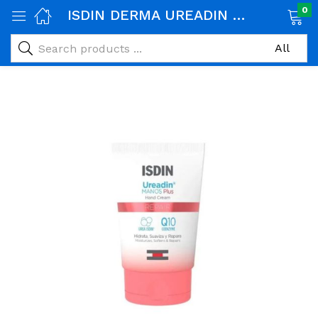
0
ISDIN DERMA UREADIN CREME MAINS REPARATRICE 50ML
age)
veux)
ps)
é et maman)
pléments alimentaires)
iène)
ires)
& naturel)
riel médical)