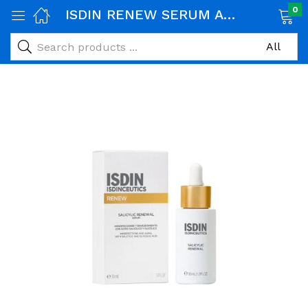
0
ISDIN RENEW SERUM ACIDE SALYCILIQUE 30 ML
age)
veux)
ps)
é et maman)
pléments alimentaires)
iène)
ires)
& naturel)
riel médical)