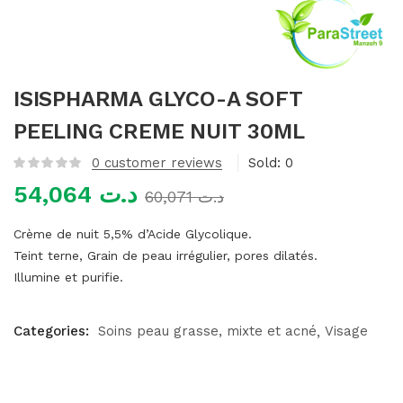
mme)
ISISPHARMA GLYCO-A SOFT
PEELING CREME NUIT 30ML
0
customer reviews
Sold:
0
54,064
د.ت
60,071
د.ت
Crème de nuit 5,5% d’Acide Glycolique.
Teint terne, Grain de peau irrégulier, pores dilatés.
Illumine et purifie.
Categories:
Soins peau grasse, mixte et acné
Visage