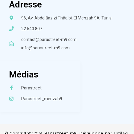
Adresse
96, Av. Abdelãazizi Thäalbi, El Menzah 9A, Tunis
22 540 807
contact@parastreet-m9.com
info@parastreet-m9.com
Médias
Parastreet
Parastreet_menzah9
© Copyright 2024 Parastreet m9. Développé par
Intilaq