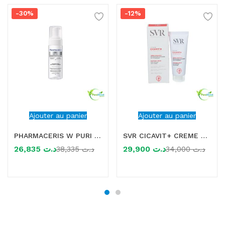
-30%
-12%
Ajouter au panier
Ajouter au panier
PHARMACERIS W PURI ALBUCIN MOUSSE NETTOYANTE ECLAIRCISSANTE 150ML
SVR CICAVIT+ CREME APAISANTE 40ML
26,835
د.ت
29,900
د.ت
38,335
د.ت
34,000
د.ت