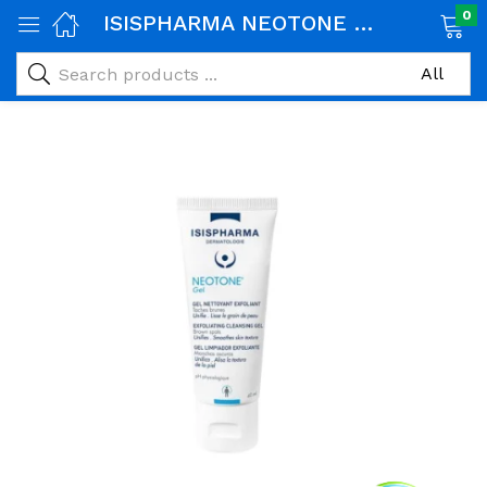
0
ISISPHARMA NEOTONE GEL NETTOYANT EXFOLIANT 40ML
age)
veux)
ps)
é et maman)
pléments alimentaires)
iène)
ires)
& naturel)
riel médical)