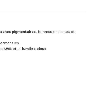
taches pigmentaires
, femmes enceintes et
 hormonales.
et
UVB
et la
lumière bleue
.