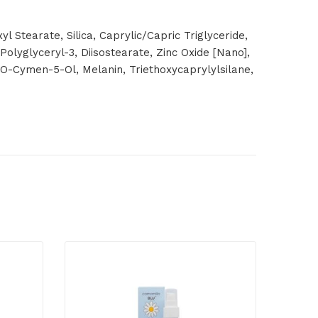
 Stearate, Silica, Caprylic/Capric Triglyceride,
olyglyceryl-3, Diisostearate, Zinc Oxide [Nano],
, O-Cymen-5-Ol, Melanin, Triethoxycaprylylsilane,