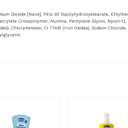
nium Dioxide [Nano], PEG-30 Dipolyhydroxystearate, Ethylhexyl
acrylate Crosspolymer, Alumina, Pentylene Glycol, Nylon-12, P
xides), Chlorphenesin, CI 77491 (Iron Oxides), Sodium Chloride
ylglycerin.