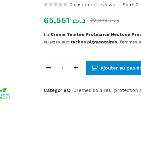
0
customer reviews
Sold:
0
65,551
د.ت
72,834
د.ت
La
Crème Teintée Protecrice Neotone Pre
sujettes aux
taches pigmentaires
, femmes en
Ajouter au panie
Categories:
Crèmes solaires
protection 