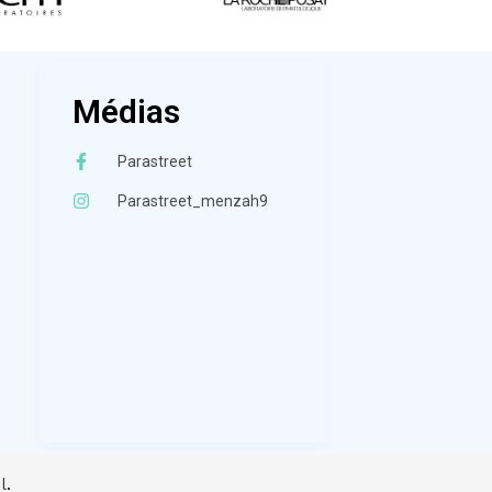
Médias
Parastreet
Parastreet_menzah9
l
.