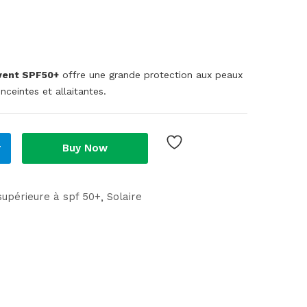
vent SPF50+
offre une grande protection aux peaux
ceintes et allaitantes.
r
Buy Now
supérieure à spf 50+
Solaire