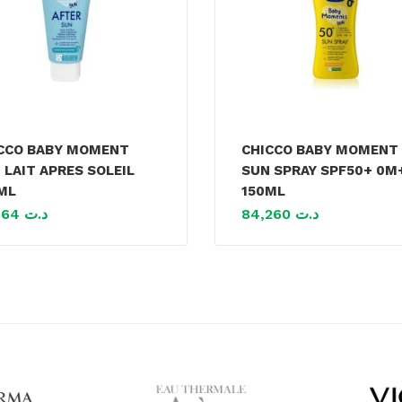
CCO BABY MOMENT
CHICCO BABY MOMENT
 LAIT APRES SOLEIL
SUN SPRAY SPF50+ 0M
ML
150ML
41,464
د.ت
84,260
د.ت