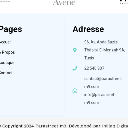
Pages
Adresse
Accueil
96, Av. Abdelãazizi
Thäalbi, El Menzah 9A,
À Propos
Tunis
Boutique
22 540 807
Contact
contact@parastreet-
m9.com
info@parastreet-
m9.com
 Copyright 2024 Parastreet m9. Développé par
Intilaq Digita