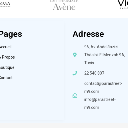
Pages
Adresse
Accueil
96, Av. Abdelãazizi
Thäalbi, El Menzah 9A,
À Propos
Tunis
Boutique
22 540 807
Contact
contact@parastreet-
m9.com
info@parastreet-
m9.com