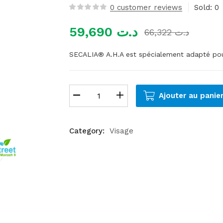
0
customer reviews
Sold:
0
59,690
د.ت
66,322
د.ت
SECALIA® A.H.A est spécialement adapté po
Ajouter au panie
Category:
Visage