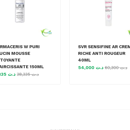
RMACERIS W PURI
SVR SENSIFINE AR CRE
UCIN MOUSSE
RICHE ANTI ROUGEUR
TOYANTE
40ML
AIRCISSANTE 150ML
54,000
د.ت
60,300
د.ت
26,835
د.ت
38,335
د.ت