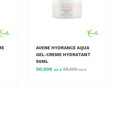
ME
AVENE HYDRANCE AQUA
GEL-CREME HYDRATANT
50ML
50,000
د.ت
55,000
د.ت