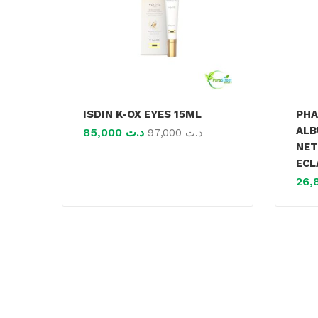
ISDIN K-OX EYES 15ML
PHA
ALB
85,000
د.ت
97,000
د.ت
NET
ECL