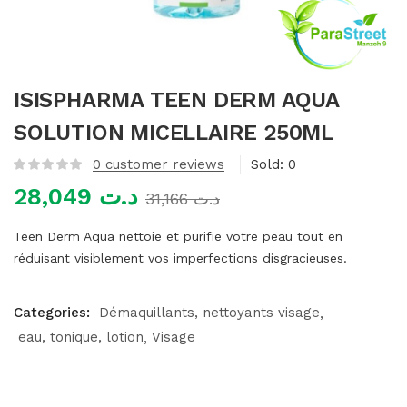
mme)
ISISPHARMA TEEN DERM AQUA
SOLUTION MICELLAIRE 250ML
0
customer reviews
Sold:
0
28,049
د.ت
31,166
د.ت
Teen Derm Aqua nettoie et purifie votre peau tout en
réduisant visiblement vos imperfections disgracieuses.
Categories:
Démaquillants, nettoyants visage
eau, tonique, lotion
Visage