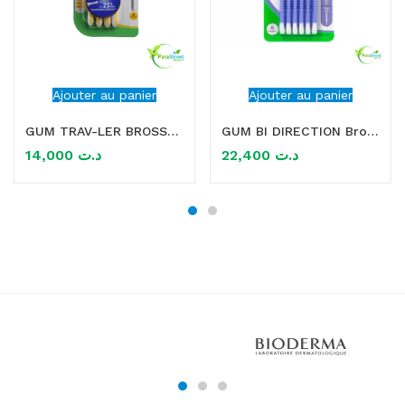
Ajouter au panier
Ajouter au panier
GUM TRAV-LER BROSSETTES X4 1.3MM
GUM BI DIRECTION Brossette interdentaire 0.6MM
14,000
د.ت
22,400
د.ت