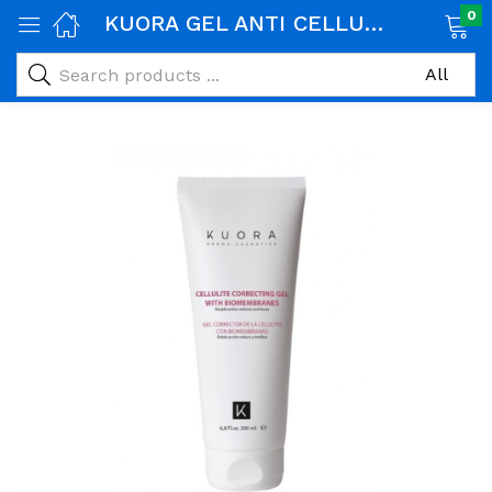
0
KUORA GEL ANTI CELLULITE BIOMEMBRANES
age)
veux)
ps)
é et maman)
pléments alimentaires)
iène)
ires)
& naturel)
riel médical)