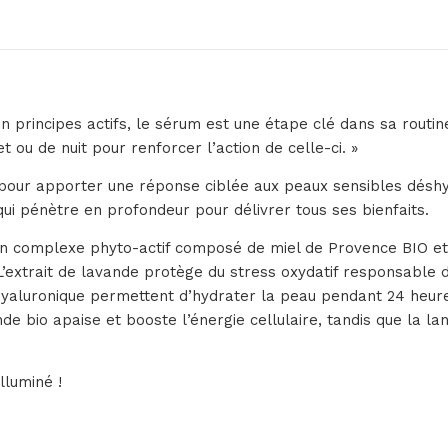
principes actifs, le sérum est une étape clé dans sa routine b
t ou de nuit pour renforcer l’action de celle-ci. »
 pour apporter une réponse ciblée aux peaux sensibles déshy
qui pénètre en profondeur pour délivrer tous ses bienfaits.
n complexe phyto-actif composé de miel de Provence BIO et 
L’extrait de lavande protège du stress oxydatif responsable 
e hyaluronique permettent d’hydrater la peau pendant 24 heu
ande bio apaise et booste l’énergie cellulaire, tandis que la 
lluminé !