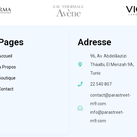
Pages
Adresse
Accueil
96, Av. Abdelãazizi
Thäalbi, El Menzah 9A,
À Propos
Tunis
Boutique
22 540 807
Contact
contact@parastreet-
m9.com
info@parastreet-
m9.com