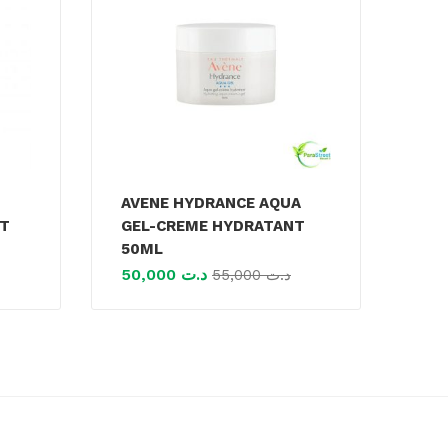
AVENE HYDRANCE AQUA
ET
GEL-CREME HYDRATANT
50ML
50,000
د.ت
55,000
د.ت