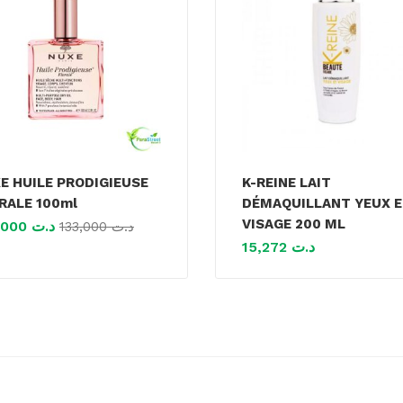
E HUILE PRODIGIEUSE
K-REINE LAIT
RALE 100ml
DÉMAQUILLANT YEUX 
VISAGE 200 ML
120,000
د.ت
133,000
د.ت
15,272
د.ت