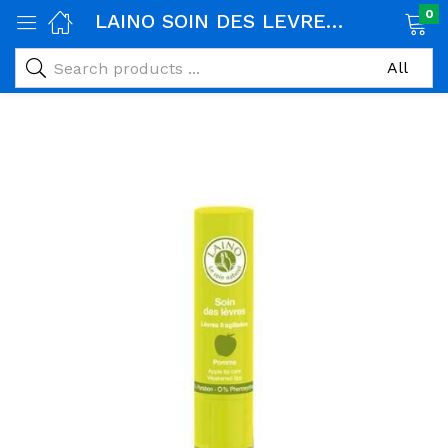
0
LAINO SOIN DES LEVRES FRAGILISEES GOUT POMME 4G
age)
veux)
ps)
é et maman)
pléments alimentaires)
iène)
ires)
& naturel)
riel médical)