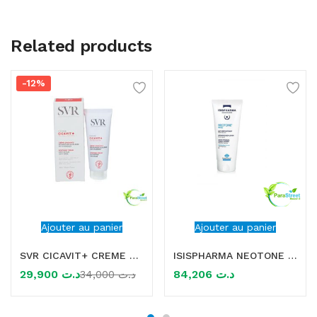
Related products
-12%
Ajouter au panier
Ajouter au panier
SVR CICAVIT+ CREME APAISANTE 40ML
ISISPHARMA NEOTONE LAIT CORPS INTENSIF 100ML
29,900
د.ت
84,206
د.ت
34,000
د.ت