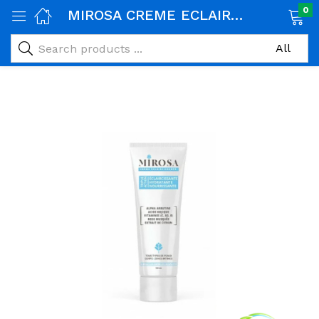
0
MIROSA CREME ECLAIRCISSANTE 100ml
age)
veux)
ps)
é et maman)
pléments alimentaires)
iène)
ires)
& naturel)
riel médical)