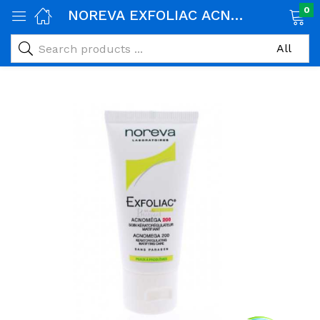
0
NOREVA EXFOLIAC ACNOMEGA 200 KERATOREGULATEUR MATIFIANT 30ML
age)
veux)
ps)
é et maman)
pléments alimentaires)
iène)
ires)
& naturel)
riel médical)