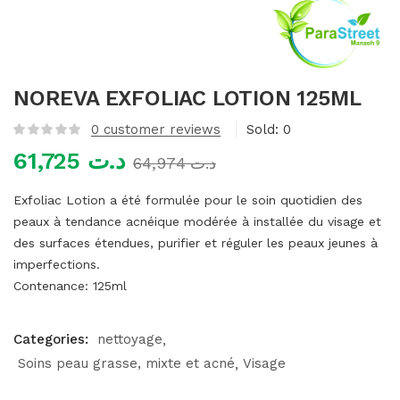
mme)
NOREVA EXFOLIAC LOTION 125ML
0
customer reviews
Sold:
0
61,725
د.ت
64,974
د.ت
Exfoliac Lotion a été formulée pour le soin quotidien des
peaux à tendance acnéique modérée à installée du visage et
des surfaces étendues, purifier et réguler les peaux jeunes à
imperfections.
Contenance:
125ml
Categories:
nettoyage
Soins peau grasse, mixte et acné
Visage