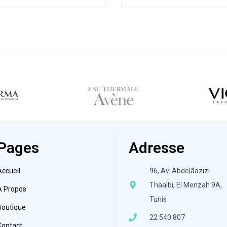
Pages
Adresse
Accueil
96, Av. Abdelãazizi
Thäalbi, El Menzah 9A,
À Propos
Tunis
Boutique
22 540 807
Contact