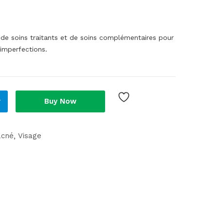
e soins traitants et de soins complémentaires pour
à imperfections.
r
Buy Now
acné
Visage