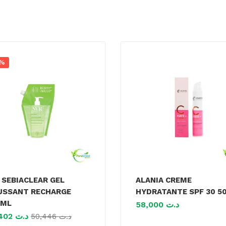
0%
 SEBIACLEAR GEL
ALANIA CREME
SSANT RECHARGE
HYDRATANTE SPF 30 5
0ML
58,000
د.ت
45,402
د.ت
50,446
د.ت