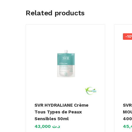
Related products
-1
SVR HYDRALIANE Crème
SVR
Tous Types de Peaux
MOU
Sensibles 50ml
40
43,000
د.ت