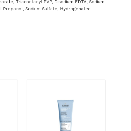
stearate, Triacontanyl PVP, Disodium EDTA, Sodium
l Propanol, Sodium Sulfate, Hydrogenated