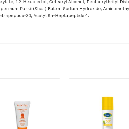
rylate, 1.2-Hexanediol, Cetearyl Alcohol, Pentaerythrityl Di
spermum Parkii (Shea) Butter, Sodium Hydroxide, Aminomethy
Tetrapeptide-30, Acetyl Sh-Heptapeptide-1.