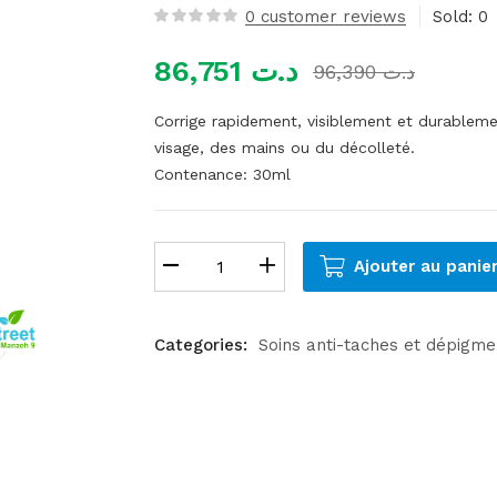
0
customer reviews
Sold:
0
86,751
د.ت
96,390
د.ت
Corrige rapidement, visiblement et durableme
visage, des mains ou du décolleté.
Contenance:
30ml
Ajouter au panie
Categories:
Soins anti-taches et dépigme