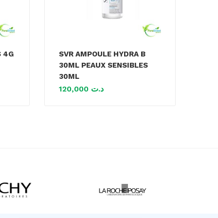
S 4G
SVR AMPOULE HYDRA B
30ML PEAUX SENSIBLES
30ML
120,000
د.ت