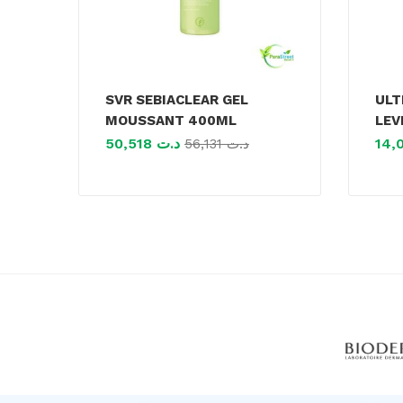
SVR SEBIACLEAR GEL
ULT
MOUSSANT 400ML
LEV
50,518
د.ت
56,131
د.ت