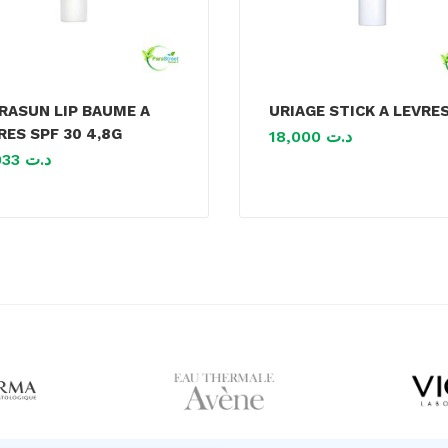
RASUN LIP BAUME A
URIAGE STICK A LEVRE
RES SPF 30 4,8G
18,000
د.ت
14,033
د.ت