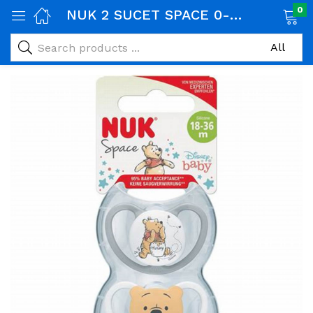
0
NUK 2 SUCET SPACE 0-6MOIS
age)
veux)
ps)
é et maman)
pléments alimentaires)
iène)
ires)
& naturel)
riel médical)