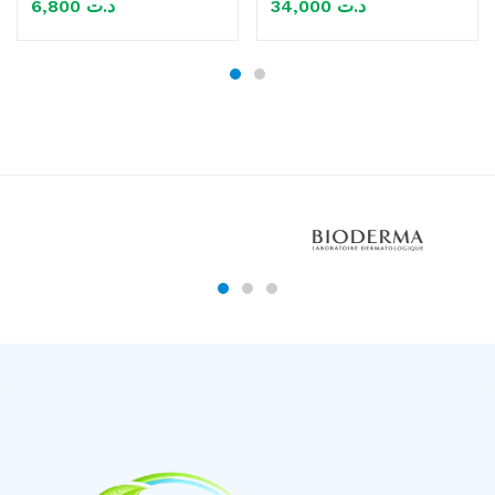
6,800
د.ت
34,000
د.ت