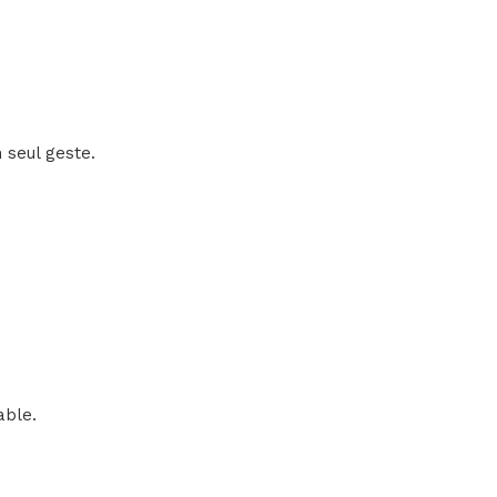
n seul geste.
able.