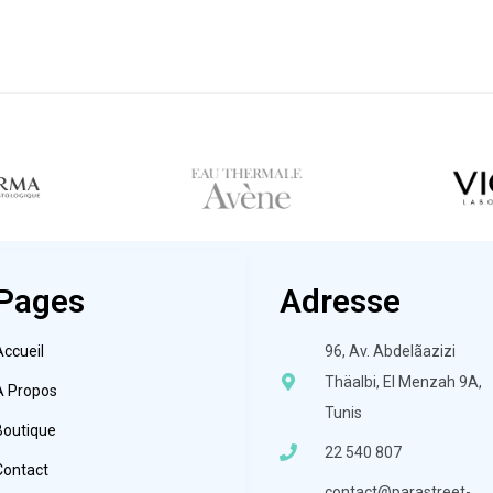
Pages
Adresse
Accueil
96, Av. Abdelãazizi
Thäalbi, El Menzah 9A,
À Propos
Tunis
Boutique
22 540 807
Contact
contact@parastreet-