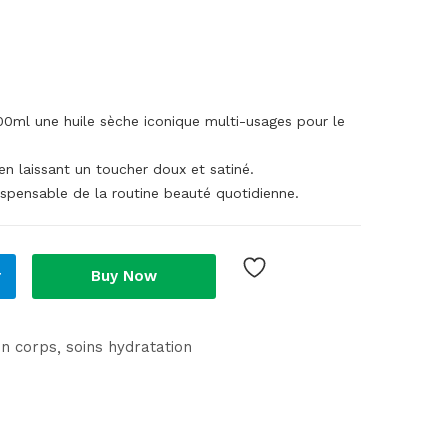
0ml une huile sèche iconique multi-usages pour le
 en laissant un toucher doux et satiné.
spensable de la routine beauté quotidienne.
r
Buy Now
on corps
soins hydratation