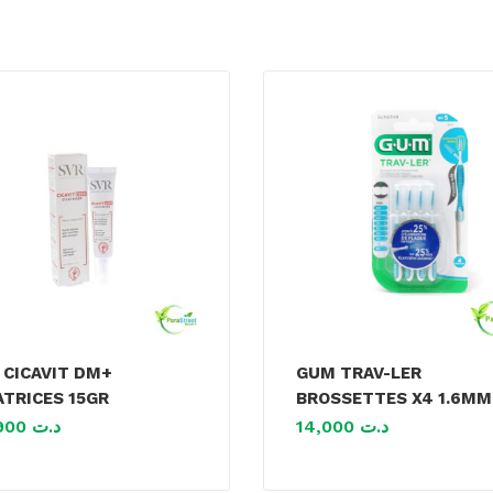
 CICAVIT DM+
GUM TRAV-LER
ATRICES 15GR
BROSSETTES X4 1.6MM
68,900
د.ت
14,000
د.ت