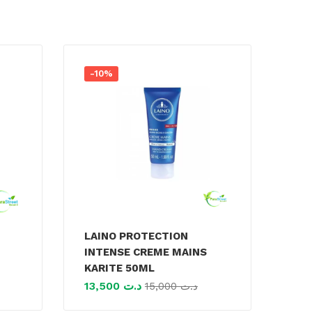
-10%
LAINO PROTECTION
INTENSE CREME MAINS
KARITE 50ML
13,500
د.ت
15,000
د.ت