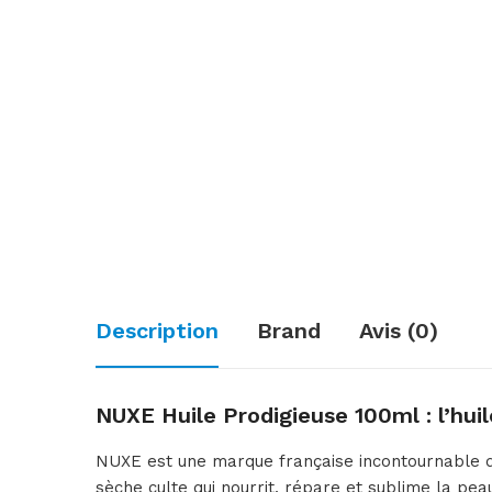
Description
Brand
Avis (0)
NUXE Huile Prodigieuse 100ml : l’hui
NUXE est une marque française incontournable da
sèche culte qui nourrit, répare et sublime la peau