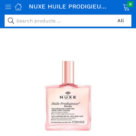
0
NUXE HUILE PRODIGIEUSE OR FLORALE 50ML
age)
veux)
ps)
é et maman)
pléments alimentaires)
iène)
ires)
& naturel)
riel médical)