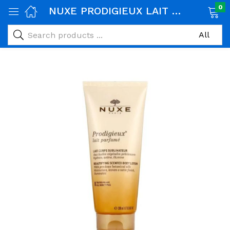
0
NUXE PRODIGIEUX LAIT PARFUME 200ML
age)
veux)
ps)
é et maman)
pléments alimentaires)
iène)
ires)
& naturel)
riel médical)