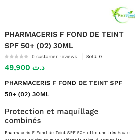
mme)
PHARMACERIS F FOND DE TEINT
SPF 50+ (02) 30ML
0
customer reviews
Sold:
0
49,900
د.ت
PHARMACERIS F FOND DE TEINT SPF
50+ (02) 30ML
Protection et maquillage
combinés
Pharmaceris F Fond de Teint SPF 50+ offre une très haute
protection solaire tout en unifiant le teint. Il corrige les