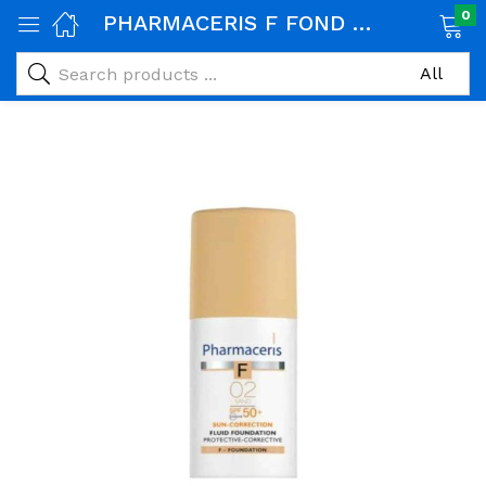
0
PHARMACERIS F FOND DE TEINT SPF 50+ (02) 30ML
age)
veux)
ps)
é et maman)
pléments alimentaires)
iène)
ires)
& naturel)
riel médical)