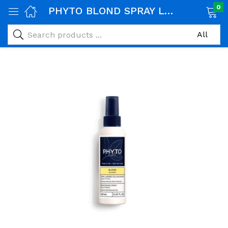
0
PHYTO BLOND SPRAY LUMIERE ECLAIRCISSANT 150ML
age)
veux)
ps)
é et maman)
pléments alimentaires)
iène)
ires)
& naturel)
riel médical)