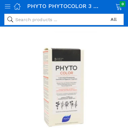
0
PHYTO PHYTOCOLOR 3 CHATAIN FONCE
age)
veux)
ps)
é et maman)
pléments alimentaires)
iène)
ires)
& naturel)
riel médical)