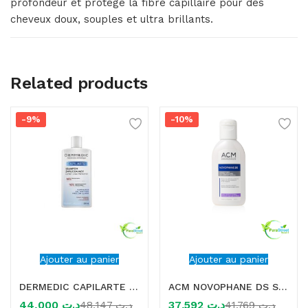
profondeur et protège la fibre capillaire pour des
cheveux doux, souples et ultra brillants.
Related products
-9%
-10%
Ajouter au panier
Ajouter au panier
DERMEDIC CAPILARTE SHAMPOOING ANTI PELLICULAIRE 300 ML
ACM NOVOPHANE DS SHAMPOOING ANTIPELLICULAIRE 125ML
44,000
د.ت
37,592
د.ت
48,147
د.ت
41,769
د.ت