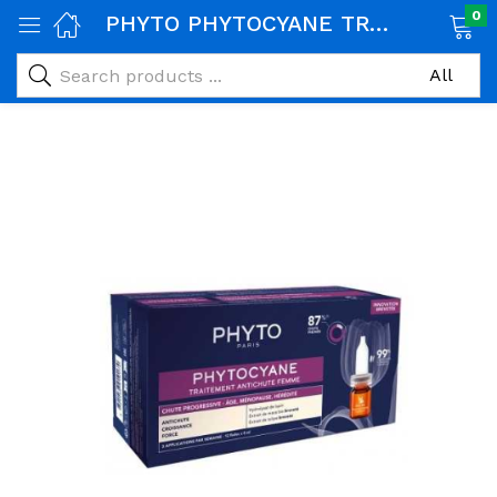
0
PHYTO PHYTOCYANE TRAITEMENT ANTI-CHUTE PROGRESSIVE FEMME 12*5ML
age)
veux)
ps)
é et maman)
pléments alimentaires)
iène)
ires)
& naturel)
riel médical)