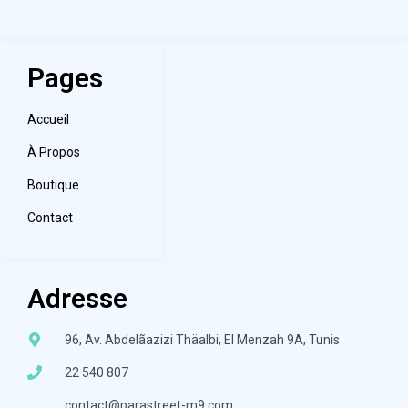
Pages
Accueil
À Propos
Boutique
Contact
Adresse
96, Av. Abdelãazizi Thäalbi, El Menzah 9A, Tunis
22 540 807
contact@parastreet-m9.com