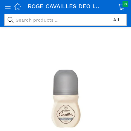
0
ROGE CAVAILLES DEO INTENSE LP ROLL ON 50ML
age)
veux)
ps)
é et maman)
pléments alimentaires)
iène)
ires)
& naturel)
riel médical)