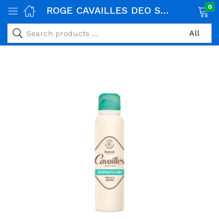
0
ROGE CAVAILLES DEO SOIN DERMATO SPRAY PEAUX SENSIBLES 150ML
age)
veux)
ps)
é et maman)
pléments alimentaires)
iène)
ires)
& naturel)
riel médical)