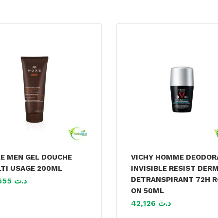
E MEN GEL DOUCHE
VICHY HOMME DEODOR
TI USAGE 200ML
INVISIBLE RESIST DER
DETRANSPIRANT 72H R
43,555
د.ت
ON 50ML
42,126
د.ت