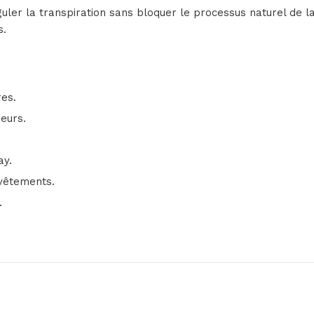
éguler la transpiration sans bloquer le processus naturel de l
s.
res.
eurs.
ay.
 vêtements.
.