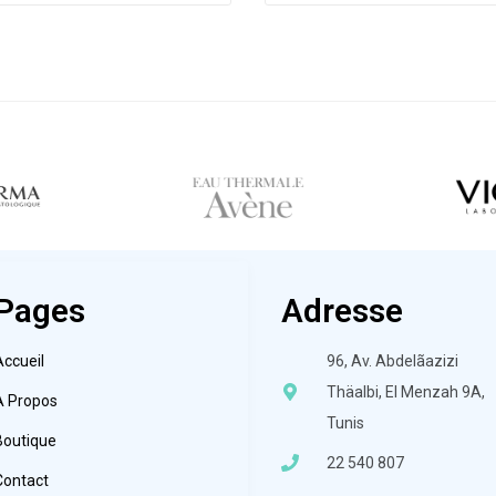
Pages
Adresse
Accueil
96, Av. Abdelãazizi
Thäalbi, El Menzah 9A,
À Propos
Tunis
Boutique
22 540 807
Contact